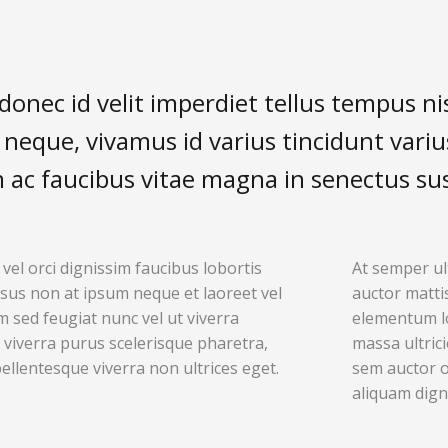
donec id velit imperdiet tellus tempus nisi
 neque, vivamus id varius tincidunt vari
ac faucibus vitae magna in senectus sus
vel orci dignissim faucibus lobortis
At semper ul
rsus non at ipsum neque et laoreet vel
auctor matti
 sed feugiat nunc vel ut viverra
elementum lo
 viverra purus scelerisque pharetra,
massa ultric
pellentesque viverra non ultrices eget.
sem auctor o
aliquam dign