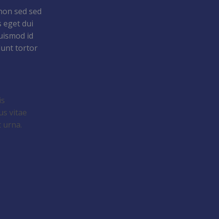
 non sed sed
 eget dui
euismod id
dunt tortor
is
us vitae
 urna.