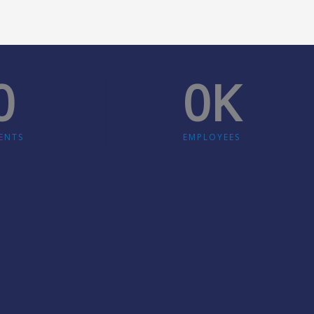
0
0
K
ENTS
EMPLOYEES