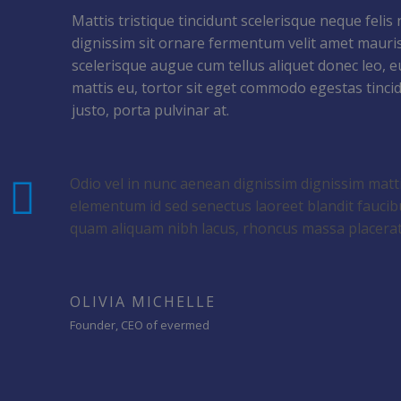
Mattis tristique tincidunt scelerisque neque felis
dignissim sit ornare fermentum velit amet mauris
scelerisque augue cum tellus aliquet donec leo, 
mattis eu, tortor sit eget commodo egestas tinci
justo, porta pulvinar at.
Odio vel in nunc aenean dignissim dignissim matt
elementum id sed senectus laoreet blandit faucib
quam aliquam nibh lacus, rhoncus massa placerat
OLIVIA MICHELLE
Founder, CEO of evermed