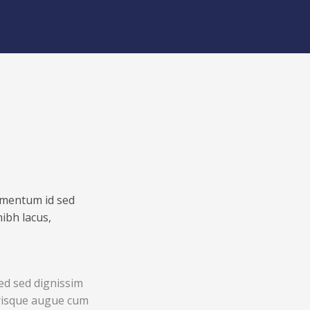
lementum id sed
ibh lacus,
sed sed dignissim
erisque augue cum